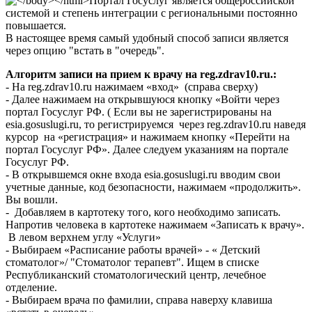
Портал Госуслуг является общероссийской
системой и степень интеграции с региональными постоянно
повышается.
В настоящее время самый удобный способ записи является
через опцию "встать в "очередь".
Алгоритм записи на прием к врачу на reg.zdrav10.ru.:
- На reg.zdrav10.ru нажимаем «вход» (справа сверху)
- Далее нажимаем на открывшуюся кнопку «Войти через
портал Госуслуг РФ. ( Если вы не зарегистрированы на
esia.gosuslugi.ru, то регистрируемся через reg.zdrav10.ru наведя
курсор на «регистрация» и нажимаем кнопку «Перейти на
портал Госуслуг РФ». Далее следуем указаниям на портале
Госуслуг РФ.
- В открывшемся окне входа esia.gosuslugi.ru вводим свои
учетные данные, код безопасности, нажимаем «продолжить».
Вы вошли.
- Добавляем в картотеку того, кого необходимо записать.
Напротив человека в картотеке нажимаем «Записать к врачу».
В левом верхнем углу «Услуги»
- Выбираем «Расписание работы врачей» - « Детский
стоматолог»/ "Стоматолог
терапевт
". Ищем в списке
Республиканский стоматологический центр, лечебное
отделение.
- Выбираем врача по фамилии, справа наверху клавиша